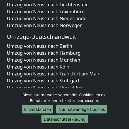
Umzug von Neuss nach Liechtenstein
Umzug von Neuss nach Luxemburg
Umzug von Neuss nach Niederlande
Umzug von Neuss nach Norwegen
Umzüge-Deutschlandweit
Umzug von Neuss nach Berlin
Umzug von Neuss nach Hamburg
Umzug von Neuss nach München
Umzug von Neuss nach Köln
Umzug von Neuss nach Frankfurt am Main
Umzug von Neuss nach Stuttgart
Umzug von Neuss nach Düsseldorf
Umzug von Neuss nach Leipzig
Diese Internetseite verwendet Cookies um die
Umzug von Neuss nach Dortmund
Benutzerfreundlichkeit zu verbessern.
Umzug von Neuss nach Essen
Einverstanden
Nur notwendige Cookies
Umzug von Neuss nach Bremen
Datenschutzerklärung
Umzug von Neuss nach Dresden
Umzug von Neuss nach Hannover