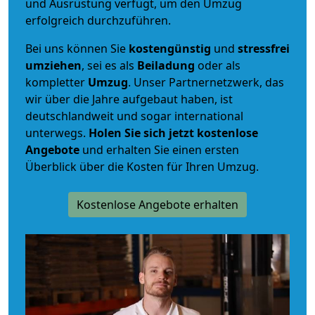
und Ausrüstung verfügt, um den Umzug
erfolgreich durchzuführen.
Bei uns können Sie
kostengünstig
und
stressfrei
umziehen
, sei es als
Beiladung
oder als
kompletter
Umzug
. Unser Partnernetzwerk, das
wir über die Jahre aufgebaut haben, ist
deutschlandweit und sogar international
unterwegs.
Holen Sie sich jetzt kostenlose
Angebote
und erhalten Sie einen ersten
Überblick über die Kosten für Ihren Umzug.
Kostenlose Angebote erhalten