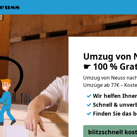
euss
Umzug von N
☛ 100 % Gra
Umzug von Neuss nach
Umzüge ab 77€ – Koste
✓
Wir helfen Ihne
✓
Schnell & unverb
✓
Finden Sie das 
blitzschnell ko