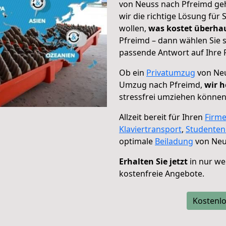
von Neuss nach Pfreimd geh
wir die richtige Lösung für
wollen,
was kostet überh
Pfreimd – dann wählen Sie 
passende Antwort auf Ihre 
Ob ein
Privatumzug
von Neu
Umzug nach Pfreimd,
wir h
stressfrei umziehen können
Allzeit bereit für Ihren
Firm
Klaviertransport
,
Studente
optimale
Beiladung
von Neu
Erhalten Sie jetzt
in nur we
kostenfreie Angebote.
Kostenlo