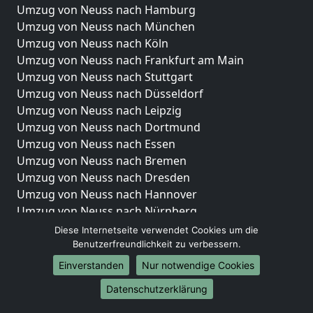
Umzug von Neuss nach Hamburg
Umzug von Neuss nach München
Umzug von Neuss nach Köln
Umzug von Neuss nach Frankfurt am Main
Umzug von Neuss nach Stuttgart
Umzug von Neuss nach Düsseldorf
Umzug von Neuss nach Leipzig
Umzug von Neuss nach Dortmund
Umzug von Neuss nach Essen
Umzug von Neuss nach Bremen
Umzug von Neuss nach Dresden
Umzug von Neuss nach Hannover
Umzug von Neuss nach Nürnberg
Umzug von Neuss nach Duisburg
Diese Internetseite verwendet Cookies um die
Umzug von Neuss nach Bochum
Benutzerfreundlichkeit zu verbessern.
Umzug von Neuss nach Wuppertal
Einverstanden
Nur notwendige Cookies
Umzug von Neuss nach Bielefeld
Datenschutzerklärung
Umzug von Neuss nach Bonn
Umzug von Neuss nach Münster