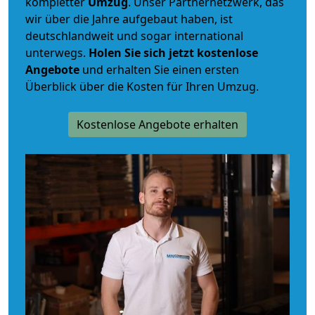
kompletter
Umzug
. Unser Partnernetzwerk, das
wir über die Jahre aufgebaut haben, ist
deutschlandweit und sogar international
unterwegs.
Holen Sie sich jetzt kostenlose
Angebote
und erhalten Sie einen ersten
Überblick über die Kosten für Ihren Umzug.
Kostenlose Angebote erhalten