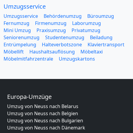
Umzugsservice
Umzugsservice
Behördenumzug
Büroumzug
Fernumzug
Firmenumzug
Laborumzug
Mini Umzug
Praxisumzug
Privatumzug
Seniorenumzug
Studentenumzug
Beiladung
Entrümpelung
Halteverbotszone
Klaviertransport
Möbellift
Haushaltsauflösung
Möbeltaxi
Möbelmitfahrzentrale
Umzugskartons
Europa-Umzüge
Umzug von Neuss nach Belarus
Umzug von Neuss nach Belgien
Umzug von Neuss nach Bulgarien
Umzug von Neuss nach Dänemark