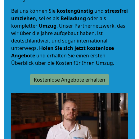
Bei uns können Sie
kostengünstig
und
stressfrei
umziehen
, sei es als
Beiladung
oder als
kompletter
Umzug
. Unser Partnernetzwerk, das
wir über die Jahre aufgebaut haben, ist
deutschlandweit und sogar international
unterwegs.
Holen Sie sich jetzt kostenlose
Angebote
und erhalten Sie einen ersten
Überblick über die Kosten für Ihren Umzug.
Kostenlose Angebote erhalten