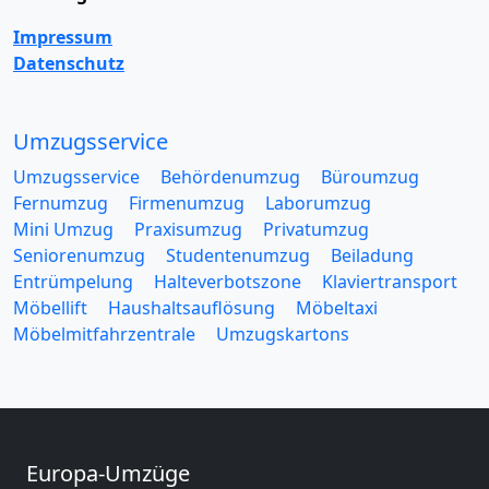
Impressum
Datenschutz
Umzugsservice
Umzugsservice
Behördenumzug
Büroumzug
Fernumzug
Firmenumzug
Laborumzug
Mini Umzug
Praxisumzug
Privatumzug
Seniorenumzug
Studentenumzug
Beiladung
Entrümpelung
Halteverbotszone
Klaviertransport
Möbellift
Haushaltsauflösung
Möbeltaxi
Möbelmitfahrzentrale
Umzugskartons
Europa-Umzüge