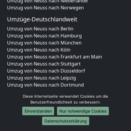
Umzug von Neuss nach Niederlande
Umzug von Neuss nach Norwegen
Umzüge-Deutschlandweit
Umzug von Neuss nach Berlin
Umzug von Neuss nach Hamburg
Umzug von Neuss nach München
Umzug von Neuss nach Köln
Umzug von Neuss nach Frankfurt am Main
Umzug von Neuss nach Stuttgart
Umzug von Neuss nach Düsseldorf
Umzug von Neuss nach Leipzig
Umzug von Neuss nach Dortmund
Umzug von Neuss nach Essen
Diese Internetseite verwendet Cookies um die
Umzug von Neuss nach Bremen
Benutzerfreundlichkeit zu verbessern.
Umzug von Neuss nach Dresden
Einverstanden
Nur notwendige Cookies
Umzug von Neuss nach Hannover
Umzug von Neuss nach Nürnberg
Datenschutzerklärung
Umzug von Neuss nach Duisburg