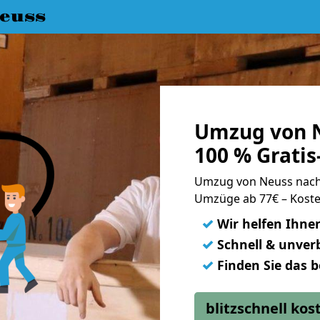
euss
Umzug von N
100 % Grati
Umzug von Neuss nac
Umzüge ab 77€ – Koste
✓
Wir helfen Ihne
✓
Schnell & unverb
✓
Finden Sie das 
blitzschnell ko