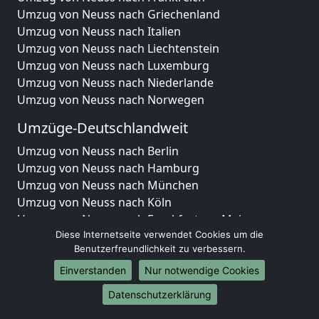
Umzug von Neuss nach Griechenland
Umzug von Neuss nach Italien
Umzug von Neuss nach Liechtenstein
Umzug von Neuss nach Luxemburg
Umzug von Neuss nach Niederlande
Umzug von Neuss nach Norwegen
Umzüge-Deutschlandweit
Umzug von Neuss nach Berlin
Umzug von Neuss nach Hamburg
Umzug von Neuss nach München
Umzug von Neuss nach Köln
Umzug von Neuss nach Frankfurt am Main
Umzug von Neuss nach Stuttgart
Diese Internetseite verwendet Cookies um die
Benutzerfreundlichkeit zu verbessern.
Umzug von Neuss nach Düsseldorf
Umzug von Neuss nach Leipzig
Einverstanden
Nur notwendige Cookies
Umzug von Neuss nach Dortmund
Datenschutzerklärung
Umzug von Neuss nach Essen