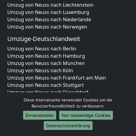
Umzug von Neuss nach Liechtenstein
Umzug von Neuss nach Luxemburg
Umzug von Neuss nach Niederlande
Umzug von Neuss nach Norwegen
Umzüge-Deutschlandweit
Umzug von Neuss nach Berlin
Umzug von Neuss nach Hamburg
Umzug von Neuss nach München
Umzug von Neuss nach Köln
Umzug von Neuss nach Frankfurt am Main
Umzug von Neuss nach Stuttgart
Umzug von Neuss nach Düsseldorf
Umzug von Neuss nach Leipzig
Diese Internetseite verwendet Cookies um die
Umzug von Neuss nach Dortmund
Benutzerfreundlichkeit zu verbessern.
Umzug von Neuss nach Essen
Einverstanden
Nur notwendige Cookies
Umzug von Neuss nach Bremen
Datenschutzerklärung
Umzug von Neuss nach Dresden
Umzug von Neuss nach Hannover