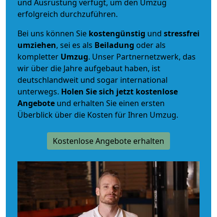
und Ausrüstung verfügt, um den Umzug
erfolgreich durchzuführen.
Bei uns können Sie
kostengünstig
und
stressfrei
umziehen
, sei es als
Beiladung
oder als
kompletter
Umzug
. Unser Partnernetzwerk, das
wir über die Jahre aufgebaut haben, ist
deutschlandweit und sogar international
unterwegs.
Holen Sie sich jetzt kostenlose
Angebote
und erhalten Sie einen ersten
Überblick über die Kosten für Ihren Umzug.
Kostenlose Angebote erhalten