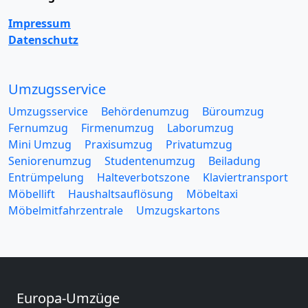
Impressum
Datenschutz
Umzugsservice
Umzugsservice
Behördenumzug
Büroumzug
Fernumzug
Firmenumzug
Laborumzug
Mini Umzug
Praxisumzug
Privatumzug
Seniorenumzug
Studentenumzug
Beiladung
Entrümpelung
Halteverbotszone
Klaviertransport
Möbellift
Haushaltsauflösung
Möbeltaxi
Möbelmitfahrzentrale
Umzugskartons
Europa-Umzüge