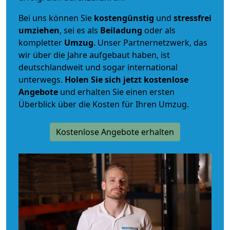
Bei uns können Sie
kostengünstig
und
stressfrei
umziehen
, sei es als
Beiladung
oder als
kompletter
Umzug
. Unser Partnernetzwerk, das
wir über die Jahre aufgebaut haben, ist
deutschlandweit und sogar international
unterwegs.
Holen Sie sich jetzt kostenlose
Angebote
und erhalten Sie einen ersten
Überblick über die Kosten für Ihren Umzug.
Kostenlose Angebote erhalten