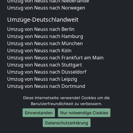
Umzug von Neuss nach Niederlande
Umzug von Neuss nach Norwegen
Umzüge-Deutschlandweit
Umzug von Neuss nach Berlin
Umzug von Neuss nach Hamburg
Umzug von Neuss nach München
Umzug von Neuss nach Köln
Umzug von Neuss nach Frankfurt am Main
Umzug von Neuss nach Stuttgart
Umzug von Neuss nach Düsseldorf
Umzug von Neuss nach Leipzig
Umzug von Neuss nach Dortmund
Umzug von Neuss nach Essen
Diese Internetseite verwendet Cookies um die
Umzug von Neuss nach Bremen
Benutzerfreundlichkeit zu verbessern.
Umzug von Neuss nach Dresden
Einverstanden
Nur notwendige Cookies
Umzug von Neuss nach Hannover
Umzug von Neuss nach Nürnberg
Datenschutzerklärung
Umzug von Neuss nach Duisburg