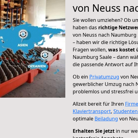
von Neuss na
Sie wollen umziehen? Ob um
haben das
richtige Netzw
von Neuss nach Naumburg S
– haben wir die richtige Lö
Fragen wollen,
was kostet
Naumburg Saale – dann wähl
die passende Antwort auf Ih
Ob ein
Privatumzug
von Neu
gewerblicher Umzug nach 
problemlos und stressfrei 
Allzeit bereit für Ihren
Firm
Klaviertransport
,
Studente
optimale
Beiladung
von Neu
Erhalten Sie jetzt
in nur we