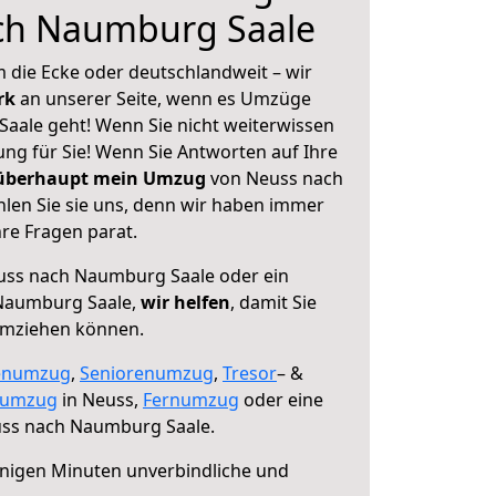
ch Naumburg Saale
 die Ecke oder deutschlandweit – wir
erk
an unserer Seite, wenn es Umzüge
aale geht! Wenn Sie nicht weiterwissen
sung für Sie! Wenn Sie Antworten auf Ihre
 überhaupt mein Umzug
von Neuss nach
en Sie sie uns, denn wir haben immer
re Fragen parat.
ss nach Naumburg Saale oder ein
Naumburg Saale,
wir helfen
, damit Sie
umziehen können.
enumzug
,
Seniorenumzug
,
Tresor
– &
numzug
in Neuss,
Fernumzug
oder eine
ss nach Naumburg Saale.
nigen Minuten unverbindliche und