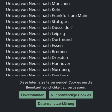
Umzug von Neuss nach München
Umzug von Neuss nach Köln
Umzug von Neuss nach Frankfurt am Main
Umzug von Neuss nach Stuttgart
Umzug von Neuss nach Düsseldorf
Umzug von Neuss nach Leipzig
Umzug von Neuss nach Dortmund
Umzug von Neuss nach Essen
Umzug von Neuss nach Bremen
Umzug von Neuss nach Dresden
Umzug von Neuss nach Hannover
Umzug von Neuss nach Nürnberg
Umzug von Neuss nach Duisburg
Umzug von Neuss nach Bochum
Diese Internetseite verwendet Cookies um die
Umzug von Neuss nach Wuppertal
Benutzerfreundlichkeit zu verbessern.
Umzug von Neuss nach Bielefeld
Einverstanden
Nur notwendige Cookies
Umzug von Neuss nach Bonn
Datenschutzerklärung
Umzug von Neuss nach Münster