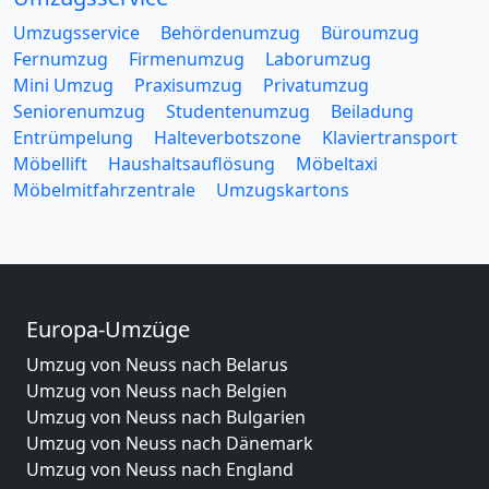
Umzugsservice
Behördenumzug
Büroumzug
Fernumzug
Firmenumzug
Laborumzug
Mini Umzug
Praxisumzug
Privatumzug
Seniorenumzug
Studentenumzug
Beiladung
Entrümpelung
Halteverbotszone
Klaviertransport
Möbellift
Haushaltsauflösung
Möbeltaxi
Möbelmitfahrzentrale
Umzugskartons
Europa-Umzüge
Umzug von Neuss nach Belarus
Umzug von Neuss nach Belgien
Umzug von Neuss nach Bulgarien
Umzug von Neuss nach Dänemark
Umzug von Neuss nach England