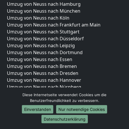
Umzug von Neuss nach Hamburg
Umzug von Neuss nach München
Umzug von Neuss nach Köln
Umzug von Neuss nach Frankfurt am Main
Umzug von Neuss nach Stuttgart
Umzug von Neuss nach Düsseldorf
Umzug von Neuss nach Leipzig
Umzug von Neuss nach Dortmund
Umzug von Neuss nach Essen
Umzug von Neuss nach Bremen
Umzug von Neuss nach Dresden
Umzug von Neuss nach Hannover
Umzug von Neuss nach Nürnberg
Umzug von Neuss nach Duisburg
Diese Internetseite verwendet Cookies um die
Umzug von Neuss nach Bochum
Benutzerfreundlichkeit zu verbessern.
Umzug von Neuss nach Wuppertal
Einverstanden
Nur notwendige Cookies
Umzug von Neuss nach Bielefeld
Datenschutzerklärung
Umzug von Neuss nach Bonn
Umzug von Neuss nach Münster