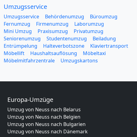
Umzugsservice
Umzugsservice
Behördenumzug
Büroumzug
Fernumzug
Firmenumzug
Laborumzug
Mini Umzug
Praxisumzug
Privatumzug
Seniorenumzug
Studentenumzug
Beiladung
Entrümpelung
Halteverbotszone
Klaviertransport
Möbellift
Haushaltsauflösung
Möbeltaxi
Möbelmitfahrzentrale
Umzugskartons
Europa-Umzüge
Umzug von Neuss nach Belarus
Umzug von Neuss nach Belgien
Umzug von Neuss nach Bulgarien
Umzug von Neuss nach Dänemark