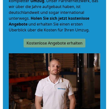
kompletter
Umzug
. Unser Partnernetzwerk, das
wir über die Jahre aufgebaut haben, ist
deutschlandweit und sogar international
unterwegs.
Holen Sie sich jetzt kostenlose
Angebote
und erhalten Sie einen ersten
Überblick über die Kosten für Ihren Umzug.
Kostenlose Angebote erhalten