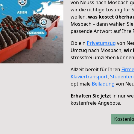
von Neuss nach Mosbach geh
wir die richtige Lösung für
wollen,
was kostet überh
Mosbach – dann wählen Sie 
passende Antwort auf Ihre 
Ob ein
Privatumzug
von Neu
Umzug nach Mosbach,
wir 
stressfrei umziehen können
Allzeit bereit für Ihren
Firm
Klaviertransport
,
Studente
optimale
Beiladung
von Neu
Erhalten Sie jetzt
in nur we
kostenfreie Angebote.
Kostenlo