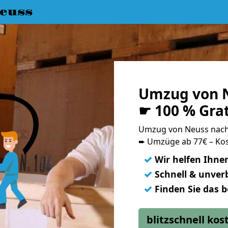
euss
Umzug von 
☛ 100 % Gra
Umzug von Neuss nac
➨ Umzüge ab 77€ – Kos
✓
Wir helfen Ihne
✓
Schnell & unverb
✓
Finden Sie das 
blitzschnell ko