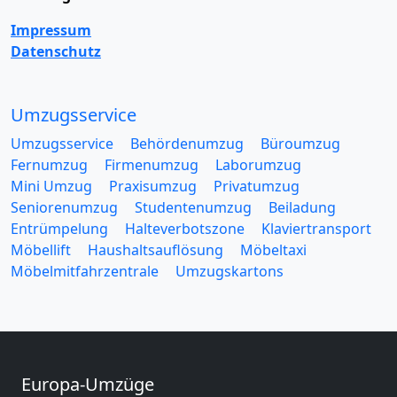
Impressum
Datenschutz
Umzugsservice
Umzugsservice
Behördenumzug
Büroumzug
Fernumzug
Firmenumzug
Laborumzug
Mini Umzug
Praxisumzug
Privatumzug
Seniorenumzug
Studentenumzug
Beiladung
Entrümpelung
Halteverbotszone
Klaviertransport
Möbellift
Haushaltsauflösung
Möbeltaxi
Möbelmitfahrzentrale
Umzugskartons
Europa-Umzüge