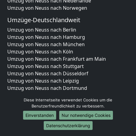
Umzug von Neuss nach Niederlande
Umzug von Neuss nach Norwegen
Umzüge-Deutschlandweit
Umzug von Neuss nach Berlin
Umzug von Neuss nach Hamburg
Umzug von Neuss nach München
Umzug von Neuss nach Köln
Umzug von Neuss nach Frankfurt am Main
Umzug von Neuss nach Stuttgart
Umzug von Neuss nach Düsseldorf
Umzug von Neuss nach Leipzig
Umzug von Neuss nach Dortmund
Umzug von Neuss nach Essen
Diese Internetseite verwendet Cookies um die
Umzug von Neuss nach Bremen
Benutzerfreundlichkeit zu verbessern.
Umzug von Neuss nach Dresden
Einverstanden
Nur notwendige Cookies
Umzug von Neuss nach Hannover
Umzug von Neuss nach Nürnberg
Datenschutzerklärung
Umzug von Neuss nach Duisburg