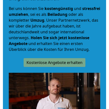
Bei uns können Sie
kostengünstig
und
stressfrei
umziehen
, sei es als
Beiladung
oder als
kompletter
Umzug
. Unser Partnernetzwerk, das
wir über die Jahre aufgebaut haben, ist
deutschlandweit und sogar international
unterwegs.
Holen Sie sich jetzt kostenlose
Angebote
und erhalten Sie einen ersten
Überblick über die Kosten für Ihren Umzug.
Kostenlose Angebote erhalten