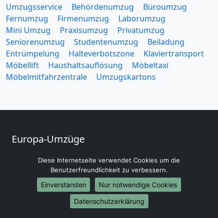
Umzugsservice
Behördenumzug
Büroumzug
Fernumzug
Firmenumzug
Laborumzug
Mini Umzug
Praxisumzug
Privatumzug
Seniorenumzug
Studentenumzug
Beiladung
Entrümpelung
Halteverbotszone
Klaviertransport
Möbellift
Haushaltsauflösung
Möbeltaxi
Möbelmitfahrzentrale
Umzugskartons
Europa-Umzüge
Umzug von Neuss nach Belarus
Diese Internetseite verwendet Cookies um die
Umzug von Neuss nach Belgien
Benutzerfreundlichkeit zu verbessern.
Umzug von Neuss nach Bulgarien
Einverstanden
Nur notwendige Cookies
Umzug von Neuss nach Dänemark
Umzug von Neuss nach England
Datenschutzerklärung
Umzug von Neuss nach Portugal