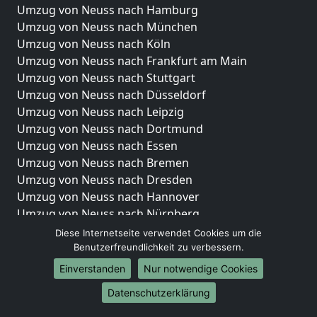
Umzug von Neuss nach Hamburg
Umzug von Neuss nach München
Umzug von Neuss nach Köln
Umzug von Neuss nach Frankfurt am Main
Umzug von Neuss nach Stuttgart
Umzug von Neuss nach Düsseldorf
Umzug von Neuss nach Leipzig
Umzug von Neuss nach Dortmund
Umzug von Neuss nach Essen
Umzug von Neuss nach Bremen
Umzug von Neuss nach Dresden
Umzug von Neuss nach Hannover
Umzug von Neuss nach Nürnberg
Umzug von Neuss nach Duisburg
Diese Internetseite verwendet Cookies um die
Umzug von Neuss nach Bochum
Benutzerfreundlichkeit zu verbessern.
Umzug von Neuss nach Wuppertal
Einverstanden
Nur notwendige Cookies
Umzug von Neuss nach Bielefeld
Datenschutzerklärung
Umzug von Neuss nach Bonn
Umzug von Neuss nach Münster