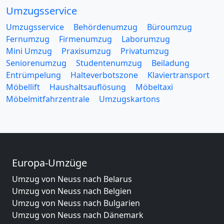
Umzugsservice
Umzugsservice
Behördenumzug
Büroumzug
Fernumzug
Firmenumzug
Laborumzug
Mini Umzug
Praxisumzug
Privatumzug
Seniorenumzug
Studentenumzug
Beiladung
Entrümpelung
Halteverbotszone
Klaviertransport
Möbellift
Haushaltsauflösung
Möbeltaxi
Möbelmitfahrzentrale
Umzugskartons
Europa-Umzüge
Umzug von Neuss nach Belarus
Umzug von Neuss nach Belgien
Umzug von Neuss nach Bulgarien
Umzug von Neuss nach Dänemark