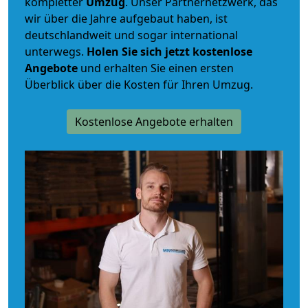
kompletter
Umzug
. Unser Partnernetzwerk, das
wir über die Jahre aufgebaut haben, ist
deutschlandweit und sogar international
unterwegs.
Holen Sie sich jetzt kostenlose
Angebote
und erhalten Sie einen ersten
Überblick über die Kosten für Ihren Umzug.
Kostenlose Angebote erhalten