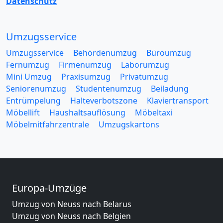
Datenschutz
Umzugsservice
Umzugsservice
Behördenumzug
Büroumzug
Fernumzug
Firmenumzug
Laborumzug
Mini Umzug
Praxisumzug
Privatumzug
Seniorenumzug
Studentenumzug
Beiladung
Entrümpelung
Halteverbotszone
Klaviertransport
Möbellift
Haushaltsauflösung
Möbeltaxi
Möbelmitfahrzentrale
Umzugskartons
Europa-Umzüge
Umzug von Neuss nach Belarus
Umzug von Neuss nach Belgien