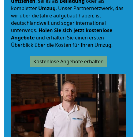
umziehen
, sei es als
Beiladung
oder als
kompletter
Umzug
. Unser Partnernetzwerk, das
wir über die Jahre aufgebaut haben, ist
deutschlandweit und sogar international
unterwegs.
Holen Sie sich jetzt kostenlose
Angebote
und erhalten Sie einen ersten
Überblick über die Kosten für Ihren Umzug.
Kostenlose Angebote erhalten