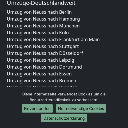
Umzüge-Deutschlandweit
Umzug von Neuss nach Berlin
Umzug von Neuss nach Hamburg
Umzug von Neuss nach München
Umzug von Neuss nach Köln
Umzug von Neuss nach Frankfurt am Main
Umzug von Neuss nach Stuttgart
Umzug von Neuss nach Düsseldorf
Umzug von Neuss nach Leipzig
Umzug von Neuss nach Dortmund
Umzug von Neuss nach Essen
Umzug von Neuss nach Bremen
Umzug von Neuss nach Dresden
Umzug von Neuss nach Hannover
Diese Internetseite verwendet Cookies um die
Benutzerfreundlichkeit zu verbessern.
Umzug von Neuss nach Nürnberg
Umzug von Neuss nach Duisburg
Einverstanden
Nur notwendige Cookies
Umzug von Neuss nach Bochum
Datenschutzerklärung
Umzug von Neuss nach Wuppertal