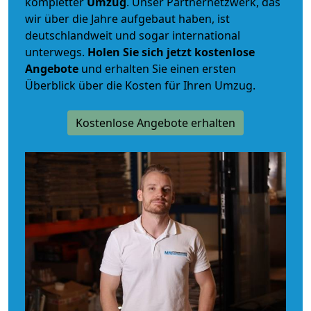
kompletter
Umzug
. Unser Partnernetzwerk, das
wir über die Jahre aufgebaut haben, ist
deutschlandweit und sogar international
unterwegs.
Holen Sie sich jetzt kostenlose
Angebote
und erhalten Sie einen ersten
Überblick über die Kosten für Ihren Umzug.
Kostenlose Angebote erhalten