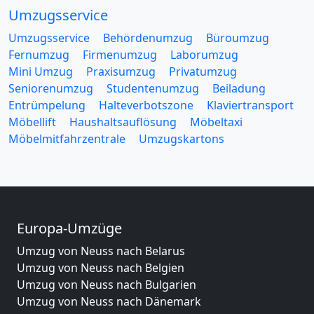
Umzugsservice
Umzugsservice
Behördenumzug
Büroumzug
Fernumzug
Firmenumzug
Laborumzug
Mini Umzug
Praxisumzug
Privatumzug
Seniorenumzug
Studentenumzug
Beiladung
Entrümpelung
Halteverbotszone
Klaviertransport
Möbellift
Haushaltsauflösung
Möbeltaxi
Möbelmitfahrzentrale
Umzugskartons
Europa-Umzüge
Umzug von Neuss nach Belarus
Umzug von Neuss nach Belgien
Umzug von Neuss nach Bulgarien
Umzug von Neuss nach Dänemark