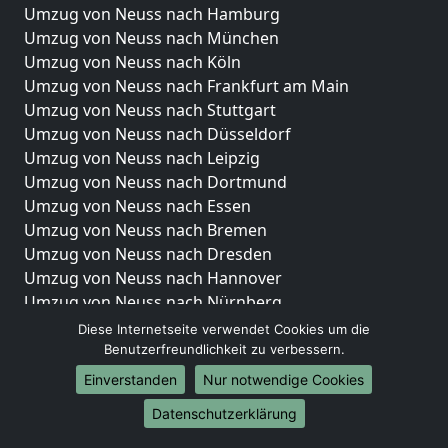
Umzug von Neuss nach Hamburg
Umzug von Neuss nach München
Umzug von Neuss nach Köln
Umzug von Neuss nach Frankfurt am Main
Umzug von Neuss nach Stuttgart
Umzug von Neuss nach Düsseldorf
Umzug von Neuss nach Leipzig
Umzug von Neuss nach Dortmund
Umzug von Neuss nach Essen
Umzug von Neuss nach Bremen
Umzug von Neuss nach Dresden
Umzug von Neuss nach Hannover
Umzug von Neuss nach Nürnberg
Umzug von Neuss nach Duisburg
Diese Internetseite verwendet Cookies um die
Umzug von Neuss nach Bochum
Benutzerfreundlichkeit zu verbessern.
Umzug von Neuss nach Wuppertal
Einverstanden
Nur notwendige Cookies
Umzug von Neuss nach Bielefeld
Datenschutzerklärung
Umzug von Neuss nach Bonn
Umzug von Neuss nach Münster