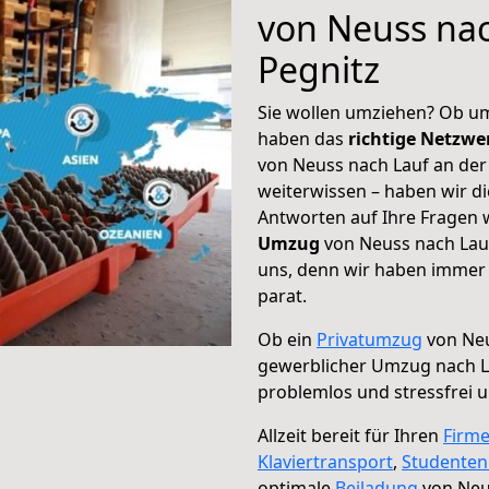
von Neuss nac
Pegnitz
Sie wollen umziehen? Ob um
haben das
richtige Netzw
von Neuss nach Lauf an der 
weiterwissen – haben wir di
Antworten auf Ihre Fragen 
Umzug
von Neuss nach Lauf
uns, denn wir haben immer 
parat.
Ob ein
Privatumzug
von Neu
gewerblicher Umzug nach L
problemlos und stressfrei 
Allzeit bereit für Ihren
Firm
Klaviertransport
,
Studente
optimale
Beiladung
von Neus