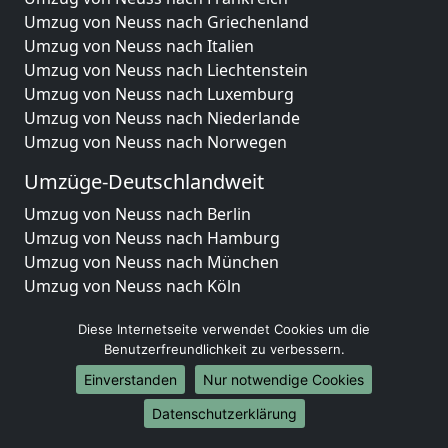
Umzug von Neuss nach Griechenland
Umzug von Neuss nach Italien
Umzug von Neuss nach Liechtenstein
Umzug von Neuss nach Luxemburg
Umzug von Neuss nach Niederlande
Umzug von Neuss nach Norwegen
Umzüge-Deutschlandweit
Umzug von Neuss nach Berlin
Umzug von Neuss nach Hamburg
Umzug von Neuss nach München
Umzug von Neuss nach Köln
Umzug von Neuss nach Frankfurt am Main
Diese Internetseite verwendet Cookies um die
Umzug von Neuss nach Stuttgart
Benutzerfreundlichkeit zu verbessern.
Umzug von Neuss nach Düsseldorf
Umzug von Neuss nach Leipzig
Einverstanden
Nur notwendige Cookies
Umzug von Neuss nach Dortmund
Datenschutzerklärung
Umzug von Neuss nach Essen