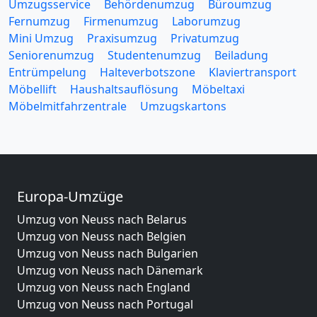
Umzugsservice
Behördenumzug
Büroumzug
Fernumzug
Firmenumzug
Laborumzug
Mini Umzug
Praxisumzug
Privatumzug
Seniorenumzug
Studentenumzug
Beiladung
Entrümpelung
Halteverbotszone
Klaviertransport
Möbellift
Haushaltsauflösung
Möbeltaxi
Möbelmitfahrzentrale
Umzugskartons
Europa-Umzüge
Umzug von Neuss nach Belarus
Umzug von Neuss nach Belgien
Umzug von Neuss nach Bulgarien
Umzug von Neuss nach Dänemark
Umzug von Neuss nach England
Umzug von Neuss nach Portugal