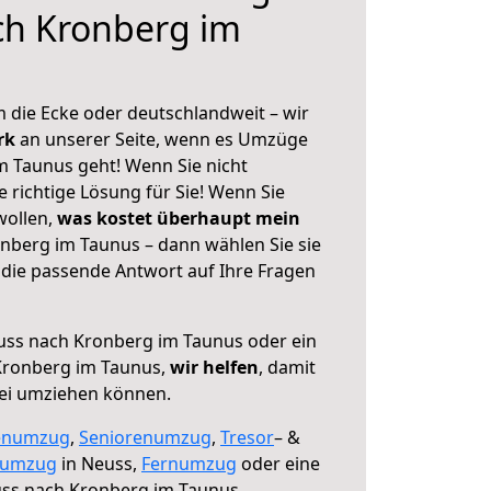
ch Kronberg im
 die Ecke oder deutschlandweit – wir
erk
an unserer Seite, wenn es Umzüge
 Taunus geht! Wenn Sie nicht
e richtige Lösung für Sie! Wenn Sie
wollen,
was kostet überhaupt mein
berg im Taunus – dann wählen Sie sie
die passende Antwort auf Ihre Fragen
ss nach Kronberg im Taunus oder ein
Kronberg im Taunus,
wir helfen
, damit
rei umziehen können.
enumzug
,
Seniorenumzug
,
Tresor
– &
numzug
in Neuss,
Fernumzug
oder eine
ss nach Kronberg im Taunus.