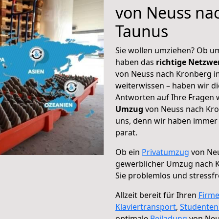
von Neuss na
Taunus
Sie wollen umziehen? Ob um
haben das
richtige Netzw
von Neuss nach Kronberg im
weiterwissen – haben wir di
Antworten auf Ihre Fragen 
Umzug
von Neuss nach Kron
uns, denn wir haben immer 
parat.
Ob ein
Privatumzug
von Neu
gewerblicher Umzug nach 
Sie problemlos und stressf
Allzeit bereit für Ihren
Firm
Klaviertransport
,
Studente
optimale
Beiladung
von Neu