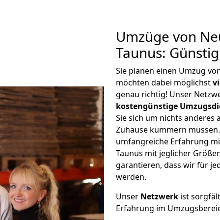
Umzüge von Neu
Taunus: Günsti
Sie planen einen Umzug vo
möchten dabei möglichst
v
genau richtig! Unser Netzw
kostengünstige Umzugsdi
Sie sich um nichts anderes 
Zuhause kümmern müssen. W
umfangreiche Erfahrung m
Taunus mit jeglicher Größ
garantieren, dass wir für j
werden.
Unser
Netzwerk
ist sorgfäl
Erfahrung im Umzugsberei