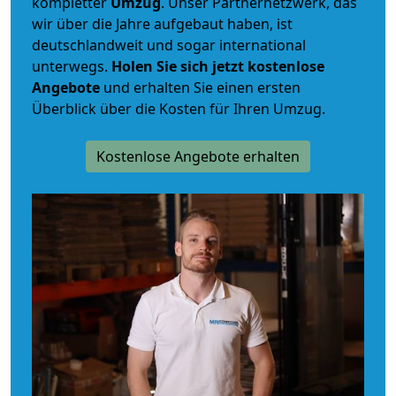
kompletter
Umzug
. Unser Partnernetzwerk, das
wir über die Jahre aufgebaut haben, ist
deutschlandweit und sogar international
unterwegs.
Holen Sie sich jetzt kostenlose
Angebote
und erhalten Sie einen ersten
Überblick über die Kosten für Ihren Umzug.
Kostenlose Angebote erhalten