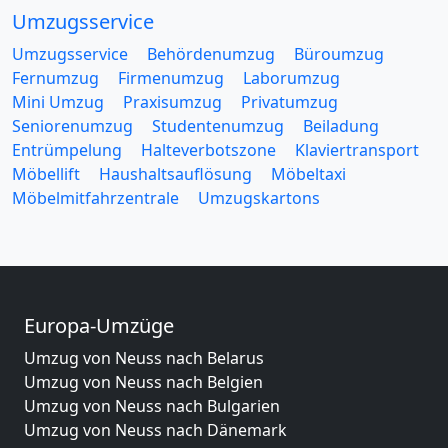
Umzugsservice
Umzugsservice
Behördenumzug
Büroumzug
Fernumzug
Firmenumzug
Laborumzug
Mini Umzug
Praxisumzug
Privatumzug
Seniorenumzug
Studentenumzug
Beiladung
Entrümpelung
Halteverbotszone
Klaviertransport
Möbellift
Haushaltsauflösung
Möbeltaxi
Möbelmitfahrzentrale
Umzugskartons
Europa-Umzüge
Umzug von Neuss nach Belarus
Umzug von Neuss nach Belgien
Umzug von Neuss nach Bulgarien
Umzug von Neuss nach Dänemark