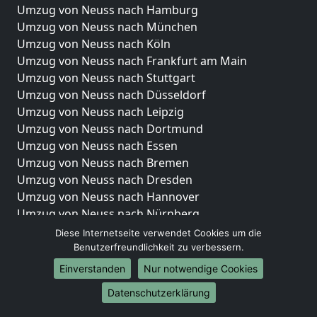
Umzug von Neuss nach Hamburg
Umzug von Neuss nach München
Umzug von Neuss nach Köln
Umzug von Neuss nach Frankfurt am Main
Umzug von Neuss nach Stuttgart
Umzug von Neuss nach Düsseldorf
Umzug von Neuss nach Leipzig
Umzug von Neuss nach Dortmund
Umzug von Neuss nach Essen
Umzug von Neuss nach Bremen
Umzug von Neuss nach Dresden
Umzug von Neuss nach Hannover
Umzug von Neuss nach Nürnberg
Umzug von Neuss nach Duisburg
Diese Internetseite verwendet Cookies um die
Umzug von Neuss nach Bochum
Benutzerfreundlichkeit zu verbessern.
Umzug von Neuss nach Wuppertal
Einverstanden
Nur notwendige Cookies
Umzug von Neuss nach Bielefeld
Datenschutzerklärung
Umzug von Neuss nach Bonn
Umzug von Neuss nach Münster