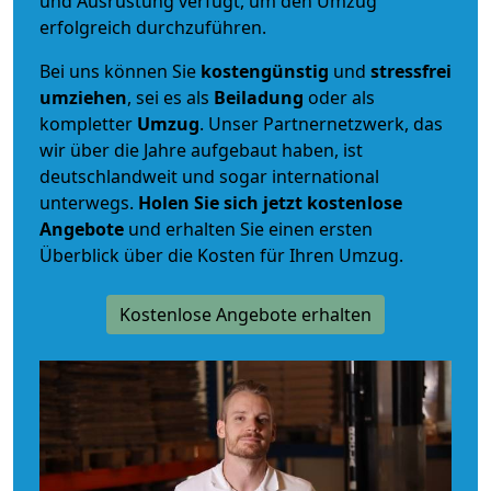
und Ausrüstung verfügt, um den Umzug
erfolgreich durchzuführen.
Bei uns können Sie
kostengünstig
und
stressfrei
umziehen
, sei es als
Beiladung
oder als
kompletter
Umzug
. Unser Partnernetzwerk, das
wir über die Jahre aufgebaut haben, ist
deutschlandweit und sogar international
unterwegs.
Holen Sie sich jetzt kostenlose
Angebote
und erhalten Sie einen ersten
Überblick über die Kosten für Ihren Umzug.
Kostenlose Angebote erhalten