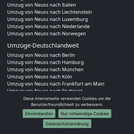
Umzug von Neuss nach Italien
Umzug von Neuss nach Liechtenstein
Umzug von Neuss nach Luxemburg
Umzug von Neuss nach Niederlande
Umzug von Neuss nach Norwegen
Umzüge-Deutschlandweit
Umzug von Neuss nach Berlin
Umzug von Neuss nach Hamburg
Umzug von Neuss nach München
Umzug von Neuss nach Köln
Umzug von Neuss nach Frankfurt am Main
Umzug von Neuss nach Stuttgart
Umzug von Neuss nach Düsseldorf
Diese Internetseite verwendet Cookies um die
Umzug von Neuss nach Leipzig
Benutzerfreundlichkeit zu verbessern.
Umzug von Neuss nach Dortmund
Einverstanden
Nur notwendige Cookies
Umzug von Neuss nach Essen
Datenschutzerklärung
Umzug von Neuss nach Bremen
Umzug von Neuss nach Dresden