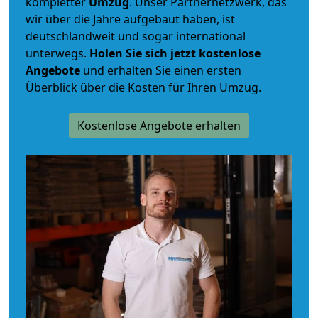
kompletter
Umzug
. Unser Partnernetzwerk, das
wir über die Jahre aufgebaut haben, ist
deutschlandweit und sogar international
unterwegs.
Holen Sie sich jetzt kostenlose
Angebote
und erhalten Sie einen ersten
Überblick über die Kosten für Ihren Umzug.
Kostenlose Angebote erhalten