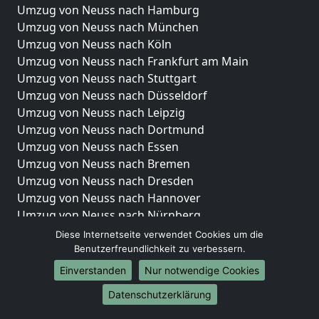
Umzug von Neuss nach Hamburg
Umzug von Neuss nach München
Umzug von Neuss nach Köln
Umzug von Neuss nach Frankfurt am Main
Umzug von Neuss nach Stuttgart
Umzug von Neuss nach Düsseldorf
Umzug von Neuss nach Leipzig
Umzug von Neuss nach Dortmund
Umzug von Neuss nach Essen
Umzug von Neuss nach Bremen
Umzug von Neuss nach Dresden
Umzug von Neuss nach Hannover
Umzug von Neuss nach Nürnberg
Umzug von Neuss nach Duisburg
Diese Internetseite verwendet Cookies um die
Umzug von Neuss nach Bochum
Benutzerfreundlichkeit zu verbessern.
Umzug von Neuss nach Wuppertal
Einverstanden
Nur notwendige Cookies
Umzug von Neuss nach Bielefeld
Datenschutzerklärung
Umzug von Neuss nach Bonn
Umzug von Neuss nach Münster