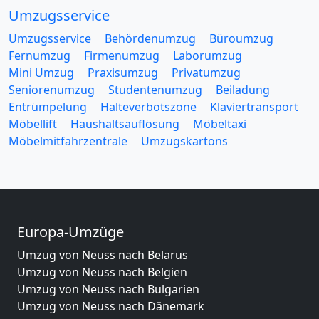
Umzugsservice
Umzugsservice
Behördenumzug
Büroumzug
Fernumzug
Firmenumzug
Laborumzug
Mini Umzug
Praxisumzug
Privatumzug
Seniorenumzug
Studentenumzug
Beiladung
Entrümpelung
Halteverbotszone
Klaviertransport
Möbellift
Haushaltsauflösung
Möbeltaxi
Möbelmitfahrzentrale
Umzugskartons
Europa-Umzüge
Umzug von Neuss nach Belarus
Umzug von Neuss nach Belgien
Umzug von Neuss nach Bulgarien
Umzug von Neuss nach Dänemark