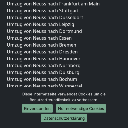
Umzug von Neuss nach Frankfurt am Main
Umzug von Neuss nach Stuttgart
Umzug von Neuss nach Düsseldorf
Umzug von Neuss nach Leipzig
Umzug von Neuss nach Dortmund
Umzug von Neuss nach Essen
Umzug von Neuss nach Bremen
Umzug von Neuss nach Dresden
Umzug von Neuss nach Hannover
Umzug von Neuss nach Nürnberg
Umzug von Neuss nach Duisburg
Umzug von Neuss nach Bochum
Umzug von Neuss nach Wuppertal
Umzug von Neuss nach Bielefeld
Diese Internetseite verwendet Cookies um die
Umzug von Neuss nach Bonn
Benutzerfreundlichkeit zu verbessern.
Umzug von Neuss nach Münster
Einverstanden
Nur notwendige Cookies
Internationale-Umzüge
Datenschutzerklärung
Umzug von Neuss nach Brasilien