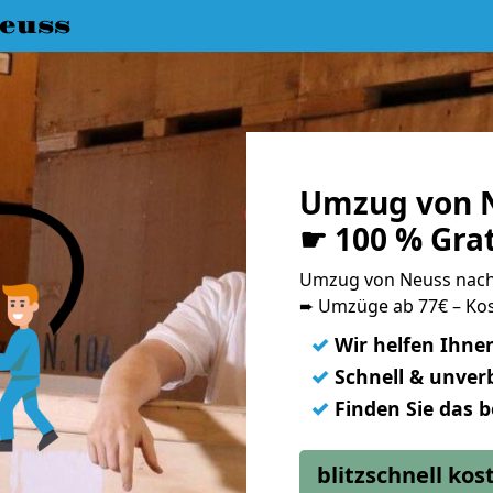
euss
Umzug von N
☛ 100 % Gra
Umzug von Neuss nach
➨ Umzüge ab 77€ – Kos
✓
Wir helfen Ihne
✓
Schnell & unverb
✓
Finden Sie das 
blitzschnell ko