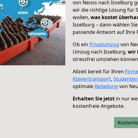
von Neuss nach Isselburg g
wir die richtige Lösung für
wollen,
was kostet überh
Isselburg – dann wählen Sie
passende Antwort auf Ihre 
Ob ein
Privatumzug
von Neu
Umzug nach Isselburg,
wir 
stressfrei umziehen können
Allzeit bereit für Ihren
Firm
Klaviertransport
,
Studente
optimale
Beiladung
von Neus
Erhalten Sie jetzt
in nur we
kostenfreie Angebote.
Kostenlo