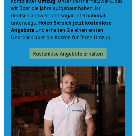
kompletter
Umzug
. Unser Partnernetzwerk, das
wir über die Jahre aufgebaut haben, ist
deutschlandweit und sogar international
unterwegs.
Holen Sie sich jetzt kostenlose
Angebote
und erhalten Sie einen ersten
Überblick über die Kosten für Ihren Umzug.
Kostenlose Angebote erhalten