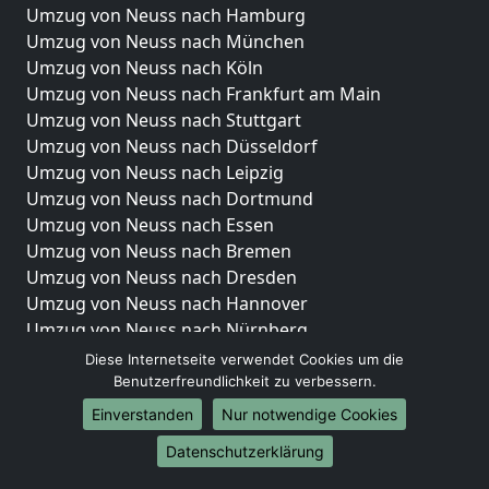
Umzug von Neuss nach Hamburg
Umzug von Neuss nach München
Umzug von Neuss nach Köln
Umzug von Neuss nach Frankfurt am Main
Umzug von Neuss nach Stuttgart
Umzug von Neuss nach Düsseldorf
Umzug von Neuss nach Leipzig
Umzug von Neuss nach Dortmund
Umzug von Neuss nach Essen
Umzug von Neuss nach Bremen
Umzug von Neuss nach Dresden
Umzug von Neuss nach Hannover
Umzug von Neuss nach Nürnberg
Umzug von Neuss nach Duisburg
Diese Internetseite verwendet Cookies um die
Umzug von Neuss nach Bochum
Benutzerfreundlichkeit zu verbessern.
Umzug von Neuss nach Wuppertal
Einverstanden
Nur notwendige Cookies
Umzug von Neuss nach Bielefeld
Datenschutzerklärung
Umzug von Neuss nach Bonn
Umzug von Neuss nach Münster