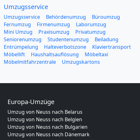
Umzugsservice
Umzugsservice
Behördenumzug
Büroumzug
Fernumzug
Firmenumzug
Laborumzug
Mini Umzug
Praxisumzug
Privatumzug
Seniorenumzug
Studentenumzug
Beiladung
Entrümpelung
Halteverbotszone
Klaviertransport
Möbellift
Haushaltsauflösung
Möbeltaxi
Möbelmitfahrzentrale
Umzugskartons
Europa-Umzüge
Umzug von Neuss nach Belarus
Umzug von Neuss nach Belgien
Umzug von Neuss nach Bulgarien
Umzug von Neuss nach Dänemark