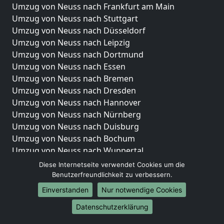
Umzug von Neuss nach Frankfurt am Main
Umzug von Neuss nach Stuttgart
Umzug von Neuss nach Düsseldorf
Umzug von Neuss nach Leipzig
Umzug von Neuss nach Dortmund
Umzug von Neuss nach Essen
Umzug von Neuss nach Bremen
Umzug von Neuss nach Dresden
Umzug von Neuss nach Hannover
Umzug von Neuss nach Nürnberg
Umzug von Neuss nach Duisburg
Umzug von Neuss nach Bochum
Umzug von Neuss nach Wuppertal
Umzug von Neuss nach Bielefeld
Diese Internetseite verwendet Cookies um die
Umzug von Neuss nach Bonn
Benutzerfreundlichkeit zu verbessern.
Umzug von Neuss nach Münster
Einverstanden
Nur notwendige Cookies
Internationale-Umzüge
Datenschutzerklärung
Umzug von Neuss nach Brasilien