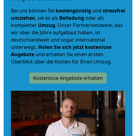
Bei uns können Sie
kostengünstig
und
stressfrei
umziehen
, sei es als
Beiladung
oder als
kompletter
Umzug
. Unser Partnernetzwerk, das
wir über die Jahre aufgebaut haben, ist
deutschlandweit und sogar international
unterwegs.
Holen Sie sich jetzt kostenlose
Angebote
und erhalten Sie einen ersten
Überblick über die Kosten für Ihren Umzug.
Kostenlose Angebote erhalten