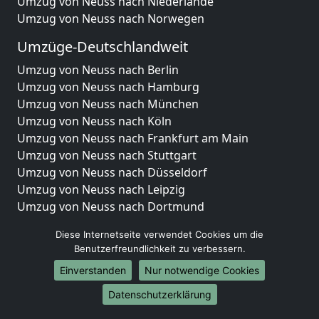
Umzug von Neuss nach Niederlande
Umzug von Neuss nach Norwegen
Umzüge-Deutschlandweit
Umzug von Neuss nach Berlin
Umzug von Neuss nach Hamburg
Umzug von Neuss nach München
Umzug von Neuss nach Köln
Umzug von Neuss nach Frankfurt am Main
Umzug von Neuss nach Stuttgart
Umzug von Neuss nach Düsseldorf
Umzug von Neuss nach Leipzig
Umzug von Neuss nach Dortmund
Umzug von Neuss nach Essen
Diese Internetseite verwendet Cookies um die
Umzug von Neuss nach Bremen
Benutzerfreundlichkeit zu verbessern.
Umzug von Neuss nach Dresden
Einverstanden
Nur notwendige Cookies
Umzug von Neuss nach Hannover
Umzug von Neuss nach Nürnberg
Datenschutzerklärung
Umzug von Neuss nach Duisburg