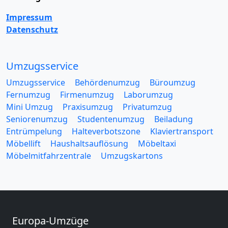
Impressum
Datenschutz
Umzugsservice
Umzugsservice
Behördenumzug
Büroumzug
Fernumzug
Firmenumzug
Laborumzug
Mini Umzug
Praxisumzug
Privatumzug
Seniorenumzug
Studentenumzug
Beiladung
Entrümpelung
Halteverbotszone
Klaviertransport
Möbellift
Haushaltsauflösung
Möbeltaxi
Möbelmitfahrzentrale
Umzugskartons
Europa-Umzüge