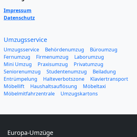
Impressum
Datenschutz
Umzugsservice
Umzugsservice
Behördenumzug
Büroumzug
Fernumzug
Firmenumzug
Laborumzug
Mini Umzug
Praxisumzug
Privatumzug
Seniorenumzug
Studentenumzug
Beiladung
Entrümpelung
Halteverbotszone
Klaviertransport
Möbellift
Haushaltsauflösung
Möbeltaxi
Möbelmitfahrzentrale
Umzugskartons
Europa-Umzüge