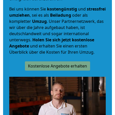
Bei uns können Sie
kostengünstig
und
stressfrei
umziehen
, sei es als
Beiladung
oder als
kompletter
Umzug
. Unser Partnernetzwerk, das
wir über die Jahre aufgebaut haben, ist
deutschlandweit und sogar international
unterwegs.
Holen Sie sich jetzt kostenlose
Angebote
und erhalten Sie einen ersten
Überblick über die Kosten für Ihren Umzug.
Kostenlose Angebote erhalten