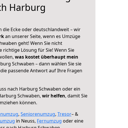
ch Harburg
 die Ecke oder deutschlandweit – wir
erk
an unserer Seite, wenn es Umzüge
hwaben geht! Wenn Sie nicht
e richtige Lösung für Sie! Wenn Sie
wollen,
was kostet überhaupt mein
burg Schwaben – dann wählen Sie sie
die passende Antwort auf Ihre Fragen
ss nach Harburg Schwaben oder ein
Harburg Schwaben,
wir helfen
, damit Sie
umziehen können.
enumzug
,
Seniorenumzug
,
Tresor
– &
numzug
in Neuss,
Fernumzug
oder eine
ss nach Harburg Schwaben.