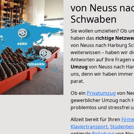
von Neuss na
Schwaben
Sie wollen umziehen? Ob um
haben das
richtige Netzw
von Neuss nach Harburg Sc
weiterwissen – haben wir di
Antworten auf Ihre Fragen 
Umzug
von Neuss nach Har
uns, denn wir haben immer 
parat.
Ob ein
Privatumzug
von Neu
gewerblicher Umzug nach 
problemlos und stressfrei 
Allzeit bereit für Ihren
Firm
Klaviertransport
,
Studente
optimale
Beiladung
von Neu