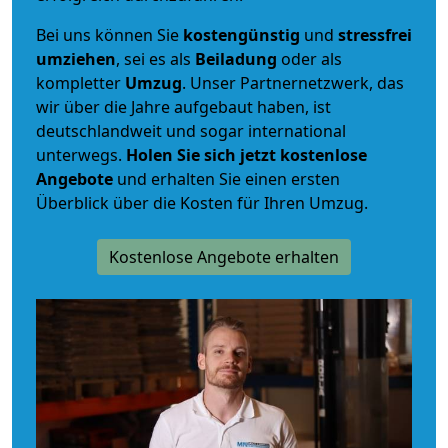
Bei uns können Sie
kostengünstig
und
stressfrei
umziehen
, sei es als
Beiladung
oder als
kompletter
Umzug
. Unser Partnernetzwerk, das
wir über die Jahre aufgebaut haben, ist
deutschlandweit und sogar international
unterwegs.
Holen Sie sich jetzt kostenlose
Angebote
und erhalten Sie einen ersten
Überblick über die Kosten für Ihren Umzug.
Kostenlose Angebote erhalten