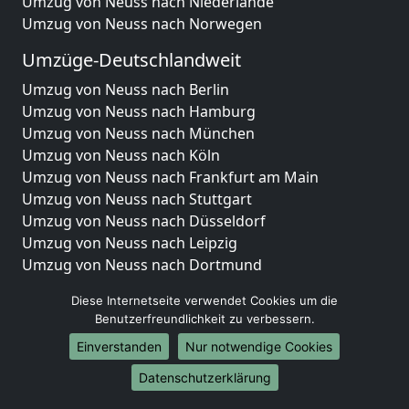
Umzug von Neuss nach Niederlande
Umzug von Neuss nach Norwegen
Umzüge-Deutschlandweit
Umzug von Neuss nach Berlin
Umzug von Neuss nach Hamburg
Umzug von Neuss nach München
Umzug von Neuss nach Köln
Umzug von Neuss nach Frankfurt am Main
Umzug von Neuss nach Stuttgart
Umzug von Neuss nach Düsseldorf
Umzug von Neuss nach Leipzig
Umzug von Neuss nach Dortmund
Umzug von Neuss nach Essen
Diese Internetseite verwendet Cookies um die
Umzug von Neuss nach Bremen
Benutzerfreundlichkeit zu verbessern.
Umzug von Neuss nach Dresden
Einverstanden
Nur notwendige Cookies
Umzug von Neuss nach Hannover
Umzug von Neuss nach Nürnberg
Datenschutzerklärung
Umzug von Neuss nach Duisburg