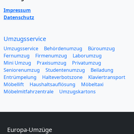
Impressum
Datenschutz
Umzugsservice
Umzugsservice
Behördenumzug
Büroumzug
Fernumzug
Firmenumzug
Laborumzug
Mini Umzug
Praxisumzug
Privatumzug
Seniorenumzug
Studentenumzug
Beiladung
Entrümpelung
Halteverbotszone
Klaviertransport
Möbellift
Haushaltsauflösung
Möbeltaxi
Möbelmitfahrzentrale
Umzugskartons
Europa-Umzüge