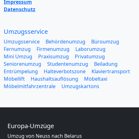
Impressum
Datenschutz
Umzugsservice
Umzugsservice
Behördenumzug
Büroumzug
Fernumzug
Firmenumzug
Laborumzug
Mini Umzug
Praxisumzug
Privatumzug
Seniorenumzug
Studentenumzug
Beiladung
Entrümpelung
Halteverbotszone
Klaviertransport
Möbellift
Haushaltsauflösung
Möbeltaxi
Möbelmitfahrzentrale
Umzugskartons
Europa-Umzüge
Umzug von Neuss nach Belarus