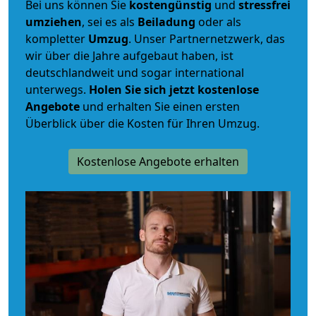
Bei uns können Sie
kostengünstig
und
stressfrei
umziehen
, sei es als
Beiladung
oder als
kompletter
Umzug
. Unser Partnernetzwerk, das
wir über die Jahre aufgebaut haben, ist
deutschlandweit und sogar international
unterwegs.
Holen Sie sich jetzt kostenlose
Angebote
und erhalten Sie einen ersten
Überblick über die Kosten für Ihren Umzug.
Kostenlose Angebote erhalten