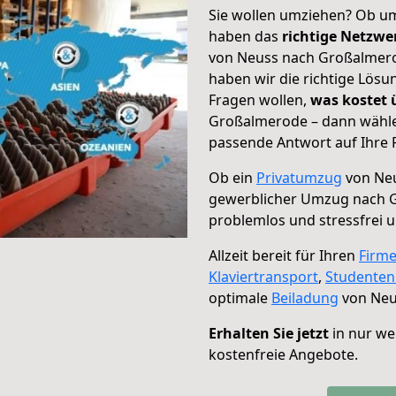
Sie wollen umziehen? Ob um
haben das
richtige Netzw
von Neuss nach Großalmerod
haben wir die richtige Lösu
Fragen wollen,
was kostet
Großalmerode – dann wählen
passende Antwort auf Ihre 
Ob ein
Privatumzug
von Neu
gewerblicher Umzug nach 
problemlos und stressfrei 
Allzeit bereit für Ihren
Firm
Klaviertransport
,
Studente
optimale
Beiladung
von Neu
Erhalten Sie jetzt
in nur we
kostenfreie Angebote.