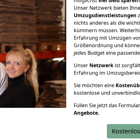
möglichst
viel Geld sparen
Unser Netzwerk bieten Ihn
Umzugsdienstleistungen
z
nichts anderes als die wic
kümmern müssen. Weiterhin
Erfahrung mit Umzügen von
Größenordnung und können 
jedes Budget eine passende
Unser
Netzwerk
ist sorgfäl
Erfahrung im Umzugsberei
Sie möchten eine
Kostenüb
kostenlose und unverbindli
Füllen Sie jetzt das Formula
Angebote.
Kostenlos