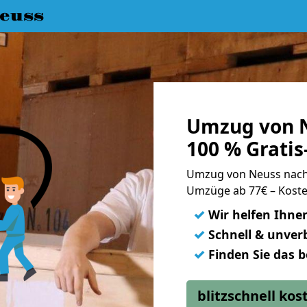
euss
Umzug von 
100 % Grati
Umzug von Neuss nac
Umzüge ab 77€ – Koste
✓
Wir helfen Ihne
✓
Schnell & unverb
✓
Finden Sie das 
blitzschnell ko