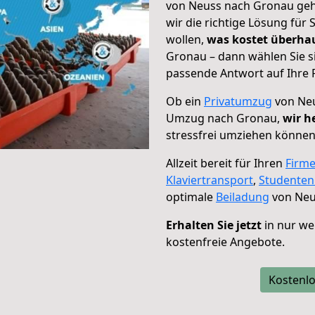
von Neuss nach Gronau geht
wir die richtige Lösung für
wollen,
was kostet überh
Gronau – dann wählen Sie s
passende Antwort auf Ihre 
Ob ein
Privatumzug
von Neu
Umzug nach Gronau,
wir h
stressfrei umziehen können
Allzeit bereit für Ihren
Firm
Klaviertransport
,
Studente
optimale
Beiladung
von Neu
Erhalten Sie jetzt
in nur we
kostenfreie Angebote.
Kostenlo