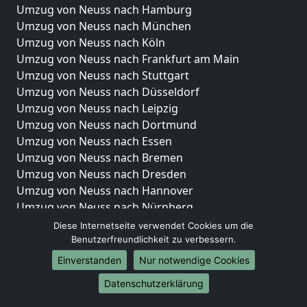
Umzug von Neuss nach Hamburg
Umzug von Neuss nach München
Umzug von Neuss nach Köln
Umzug von Neuss nach Frankfurt am Main
Umzug von Neuss nach Stuttgart
Umzug von Neuss nach Düsseldorf
Umzug von Neuss nach Leipzig
Umzug von Neuss nach Dortmund
Umzug von Neuss nach Essen
Umzug von Neuss nach Bremen
Umzug von Neuss nach Dresden
Umzug von Neuss nach Hannover
Umzug von Neuss nach Nürnberg
Umzug von Neuss nach Duisburg
Diese Internetseite verwendet Cookies um die
Umzug von Neuss nach Bochum
Benutzerfreundlichkeit zu verbessern.
Umzug von Neuss nach Wuppertal
Einverstanden
Nur notwendige Cookies
Umzug von Neuss nach Bielefeld
Datenschutzerklärung
Umzug von Neuss nach Bonn
Umzug von Neuss nach Münster