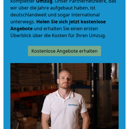
kompletter
Umzug
. Unser Partnernetzwerk, das
wir über die Jahre aufgebaut haben, ist
deutschlandweit und sogar international
unterwegs.
Holen Sie sich jetzt kostenlose
Angebote
und erhalten Sie einen ersten
Überblick über die Kosten für Ihren Umzug.
Kostenlose Angebote erhalten