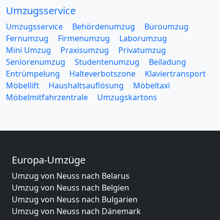
Umzugsservice
Umzugsservice
Behördenumzug
Büroumzug
Fernumzug
Firmenumzug
Laborumzug
Mini Umzug
Praxisumzug
Privatumzug
Seniorenumzug
Studentenumzug
Beiladung
Entrümpelung
Halteverbotszone
Klaviertransport
Möbellift
Haushaltsauflösung
Möbeltaxi
Möbelmitfahrzentrale
Umzugskartons
Europa-Umzüge
Umzug von Neuss nach Belarus
Umzug von Neuss nach Belgien
Umzug von Neuss nach Bulgarien
Umzug von Neuss nach Dänemark