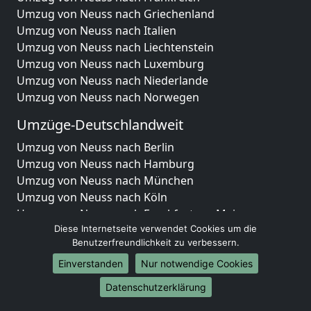
Umzug von Neuss nach Griechenland
Umzug von Neuss nach Italien
Umzug von Neuss nach Liechtenstein
Umzug von Neuss nach Luxemburg
Umzug von Neuss nach Niederlande
Umzug von Neuss nach Norwegen
Umzüge-Deutschlandweit
Umzug von Neuss nach Berlin
Umzug von Neuss nach Hamburg
Umzug von Neuss nach München
Umzug von Neuss nach Köln
Umzug von Neuss nach Frankfurt am Main
Umzug von Neuss nach Stuttgart
Diese Internetseite verwendet Cookies um die
Benutzerfreundlichkeit zu verbessern.
Umzug von Neuss nach Düsseldorf
Umzug von Neuss nach Leipzig
Einverstanden
Nur notwendige Cookies
Umzug von Neuss nach Dortmund
Datenschutzerklärung
Umzug von Neuss nach Essen