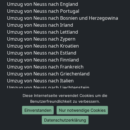
Umzug von Neuss nach England
Umzug von Neuss nach Portugal
Umzug von Neuss nach Bosnien und Herzegowina
Umzug von Neuss nach Irland
Umzug von Neuss nach Lettland
Umzug von Neuss nach Zypern
Umzug von Neuss nach Kroatien
Umzug von Neuss nach Estland
Umzug von Neuss nach Finnland
Umzug von Neuss nach Frankreich
Umzug von Neuss nach Griechenland
Umzug von Neuss nach Italien
Umzug von Neuss nach Liechtenstein
Umzug von Neuss nach Luxemburg
Diese Internetseite verwendet Cookies um die
Umzug von Neuss nach Niederlande
Benutzerfreundlichkeit zu verbessern.
Umzug von Neuss nach Norwegen
Einverstanden
Nur notwendige Cookies
Umzüge-Deutschlandweit
Datenschutzerklärung
Umzug von Neuss nach Berlin