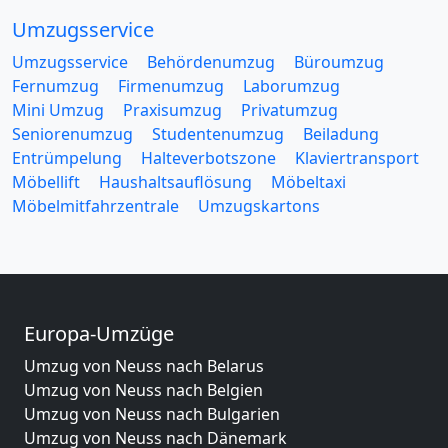
Umzugsservice
Umzugsservice
Behördenumzug
Büroumzug
Fernumzug
Firmenumzug
Laborumzug
Mini Umzug
Praxisumzug
Privatumzug
Seniorenumzug
Studentenumzug
Beiladung
Entrümpelung
Halteverbotszone
Klaviertransport
Möbellift
Haushaltsauflösung
Möbeltaxi
Möbelmitfahrzentrale
Umzugskartons
Europa-Umzüge
Umzug von Neuss nach Belarus
Umzug von Neuss nach Belgien
Umzug von Neuss nach Bulgarien
Umzug von Neuss nach Dänemark