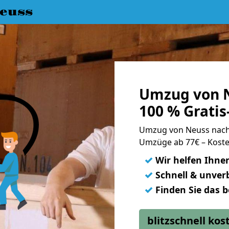
euss
Umzug von N
100 % Grati
Umzug von Neuss nach
Umzüge ab 77€ – Koste
✓
Wir helfen Ihne
✓
Schnell & unverb
✓
Finden Sie das 
blitzschnell ko