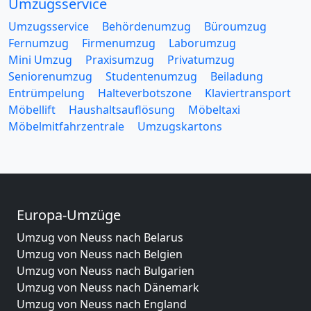
Umzugsservice
Umzugsservice
Behördenumzug
Büroumzug
Fernumzug
Firmenumzug
Laborumzug
Mini Umzug
Praxisumzug
Privatumzug
Seniorenumzug
Studentenumzug
Beiladung
Entrümpelung
Halteverbotszone
Klaviertransport
Möbellift
Haushaltsauflösung
Möbeltaxi
Möbelmitfahrzentrale
Umzugskartons
Europa-Umzüge
Umzug von Neuss nach Belarus
Umzug von Neuss nach Belgien
Umzug von Neuss nach Bulgarien
Umzug von Neuss nach Dänemark
Umzug von Neuss nach England