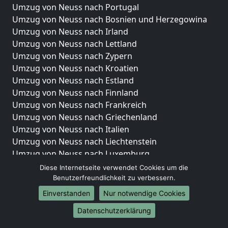
Umzug von Neuss nach Portugal
Umzug von Neuss nach Bosnien und Herzegowina
Umzug von Neuss nach Irland
Umzug von Neuss nach Lettland
Umzug von Neuss nach Zypern
Umzug von Neuss nach Kroatien
Umzug von Neuss nach Estland
Umzug von Neuss nach Finnland
Umzug von Neuss nach Frankreich
Umzug von Neuss nach Griechenland
Umzug von Neuss nach Italien
Umzug von Neuss nach Liechtenstein
Umzug von Neuss nach Luxemburg
Umzug von Neuss nach Niederlande
Diese Internetseite verwendet Cookies um die
Umzug von Neuss nach Norwegen
Benutzerfreundlichkeit zu verbessern.
Einverstanden
Nur notwendige Cookies
Umzüge-Deutschlandweit
Datenschutzerklärung
Umzug von Neuss nach Berlin
Umzug von Neuss nach Hamburg