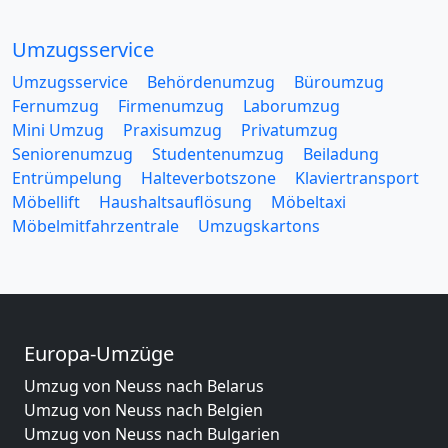
Umzugsservice
Umzugsservice
Behördenumzug
Büroumzug
Fernumzug
Firmenumzug
Laborumzug
Mini Umzug
Praxisumzug
Privatumzug
Seniorenumzug
Studentenumzug
Beiladung
Entrümpelung
Halteverbotszone
Klaviertransport
Möbellift
Haushaltsauflösung
Möbeltaxi
Möbelmitfahrzentrale
Umzugskartons
Europa-Umzüge
Umzug von Neuss nach Belarus
Umzug von Neuss nach Belgien
Umzug von Neuss nach Bulgarien