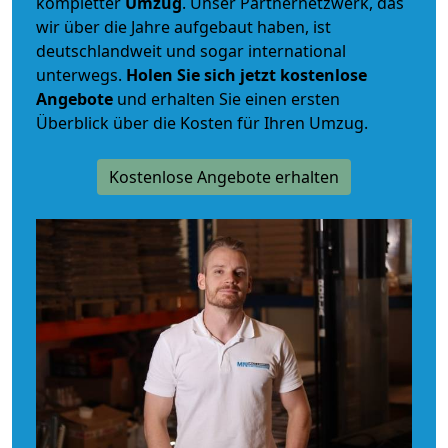
kompletter
Umzug
. Unser Partnernetzwerk, das
wir über die Jahre aufgebaut haben, ist
deutschlandweit und sogar international
unterwegs.
Holen Sie sich jetzt kostenlose
Angebote
und erhalten Sie einen ersten
Überblick über die Kosten für Ihren Umzug.
Kostenlose Angebote erhalten