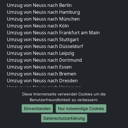
Umzug von Neuss nach Berlin
Umzug von Neuss nach Hamburg
Umzug von Neuss nach München
Umzug von Neuss nach Köln
Umzug von Neuss nach Frankfurt am Main
Umzug von Neuss nach Stuttgart
Umzug von Neuss nach Düsseldorf
Umzug von Neuss nach Leipzig
Umzug von Neuss nach Dortmund
Umzug von Neuss nach Essen
Umzug von Neuss nach Bremen
Umzug von Neuss nach Dresden
Umzug von Neuss nach Hannover
Umzug von Neuss nach Nürnberg
Diese Internetseite verwendet Cookies um die
Benutzerfreundlichkeit zu verbessern.
Umzug von Neuss nach Duisburg
Umzug von Neuss nach Bochum
Einverstanden
Nur notwendige Cookies
Umzug von Neuss nach Wuppertal
Datenschutzerklärung
Umzug von Neuss nach Bielefeld