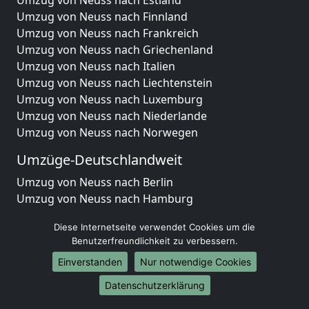
Umzug von Neuss nach Finnland
Umzug von Neuss nach Frankreich
Umzug von Neuss nach Griechenland
Umzug von Neuss nach Italien
Umzug von Neuss nach Liechtenstein
Umzug von Neuss nach Luxemburg
Umzug von Neuss nach Niederlande
Umzug von Neuss nach Norwegen
Umzüge-Deutschlandweit
Umzug von Neuss nach Berlin
Umzug von Neuss nach Hamburg
Umzug von Neuss nach München
Diese Internetseite verwendet Cookies um die
Umzug von Neuss nach Köln
Benutzerfreundlichkeit zu verbessern.
Umzug von Neuss nach Frankfurt am Main
Einverstanden
Nur notwendige Cookies
Umzug von Neuss nach Stuttgart
Umzug von Neuss nach Düsseldorf
Datenschutzerklärung
Umzug von Neuss nach Leipzig