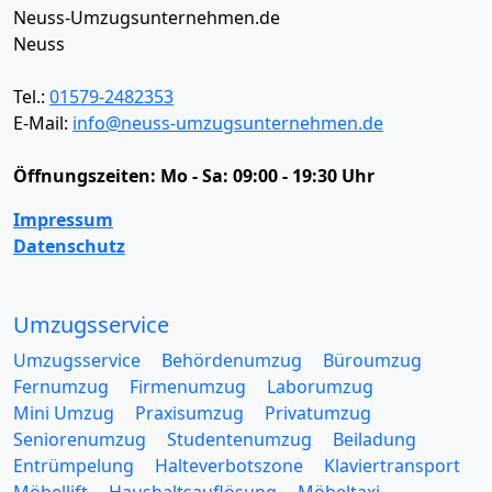
Neuss-Umzugsunternehmen.de
Neuss
Tel.:
01579-2482353
E-Mail:
info@neuss-umzugsunternehmen.de
Öffnungszeiten:
Mo - Sa: 09:00 - 19:30 Uhr
Impressum
Datenschutz
Umzugsservice
Umzugsservice
Behördenumzug
Büroumzug
Fernumzug
Firmenumzug
Laborumzug
Mini Umzug
Praxisumzug
Privatumzug
Seniorenumzug
Studentenumzug
Beiladung
Entrümpelung
Halteverbotszone
Klaviertransport
Möbellift
Haushaltsauflösung
Möbeltaxi