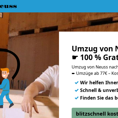
euss
Umzug von N
☛ 100 % Gra
Umzug von Neuss nach
➨ Umzüge ab 77€ – Kos
✓
Wir helfen Ihne
✓
Schnell & unverb
✓
Finden Sie das 
blitzschnell ko