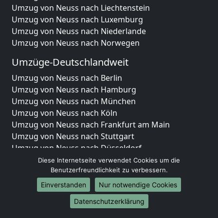
Umzug von Neuss nach Liechtenstein
Umzug von Neuss nach Luxemburg
Umzug von Neuss nach Niederlande
Umzug von Neuss nach Norwegen
Umzüge-Deutschlandweit
Umzug von Neuss nach Berlin
Umzug von Neuss nach Hamburg
Umzug von Neuss nach München
Umzug von Neuss nach Köln
Umzug von Neuss nach Frankfurt am Main
Umzug von Neuss nach Stuttgart
Umzug von Neuss nach Düsseldorf
Umzug von Neuss nach Leipzig
Diese Internetseite verwendet Cookies um die
Umzug von Neuss nach Dortmund
Benutzerfreundlichkeit zu verbessern.
Umzug von Neuss nach Essen
Einverstanden
Nur notwendige Cookies
Umzug von Neuss nach Bremen
Datenschutzerklärung
Umzug von Neuss nach Dresden
Umzug von Neuss nach Hannover