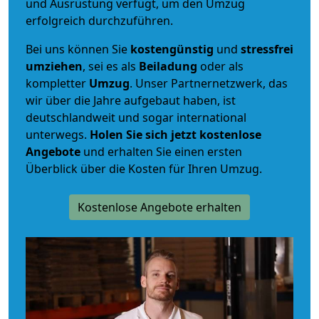
und Ausrüstung verfügt, um den Umzug
erfolgreich durchzuführen.
Bei uns können Sie
kostengünstig
und
stressfrei
umziehen
, sei es als
Beiladung
oder als
kompletter
Umzug
. Unser Partnernetzwerk, das
wir über die Jahre aufgebaut haben, ist
deutschlandweit und sogar international
unterwegs.
Holen Sie sich jetzt kostenlose
Angebote
und erhalten Sie einen ersten
Überblick über die Kosten für Ihren Umzug.
Kostenlose Angebote erhalten