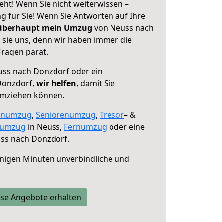
ht! Wenn Sie nicht weiterwissen –
ng für Sie! Wenn Sie Antworten auf Ihre
 überhaupt mein Umzug
von Neuss nach
 sie uns, denn wir haben immer die
Fragen parat.
ss nach Donzdorf oder ein
Donzdorf,
wir helfen
, damit Sie
umziehen können.
enumzug
,
Seniorenumzug
,
Tresor
– &
numzug
in Neuss,
Fernumzug
oder eine
ss nach Donzdorf.
nigen Minuten unverbindliche und
se Angebote erhalten