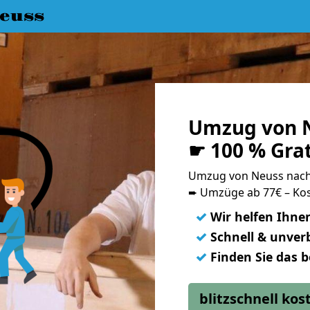
euss
Umzug von N
☛ 100 % Gra
Umzug von Neuss nac
➨ Umzüge ab 77€ – Kos
✓
Wir helfen Ihne
✓
Schnell & unverb
✓
Finden Sie das 
blitzschnell ko