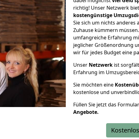
dabei möglichst
viel Geld 
richtig! Unser Netzwerk bi
kostengünstige Umzugsdi
Sie sich um nichts anderes 
Zuhause kümmern müssen. W
umfangreiche Erfahrung mi
jeglicher Größenordnung u
wir für jedes Budget eine 
Unser
Netzwerk
ist sorgfäl
Erfahrung im Umzugsberei
Sie möchten eine
Kostenüb
kostenlose und unverbindli
Füllen Sie jetzt das Formula
Angebote.
Kostenlos