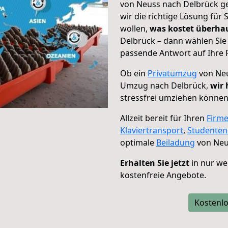
von Neuss nach Delbrück ge
wir die richtige Lösung für
wollen,
was kostet überh
Delbrück – dann wählen Sie
passende Antwort auf Ihre 
Ob ein
Privatumzug
von Neu
Umzug nach Delbrück,
wir 
stressfrei umziehen können
Allzeit bereit für Ihren
Firm
Klaviertransport
,
Studente
optimale
Beiladung
von Neu
Erhalten Sie jetzt
in nur we
kostenfreie Angebote.
Kostenlo