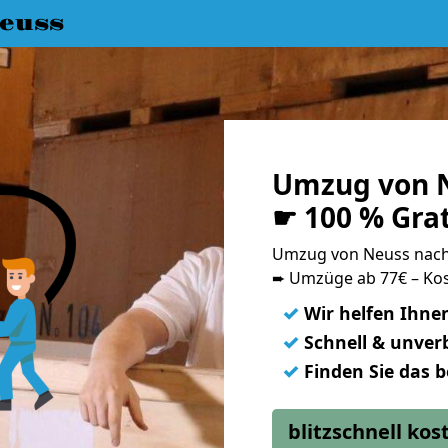
euss
Umzug von N
☛ 100 % Gra
Umzug von Neuss nach
➨ Umzüge ab 77€ – Kos
✓
Wir helfen Ihne
✓
Schnell & unverb
✓
Finden Sie das 
blitzschnell ko