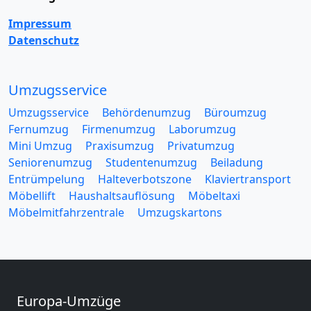
Impressum
Datenschutz
Umzugsservice
Umzugsservice
Behördenumzug
Büroumzug
Fernumzug
Firmenumzug
Laborumzug
Mini Umzug
Praxisumzug
Privatumzug
Seniorenumzug
Studentenumzug
Beiladung
Entrümpelung
Halteverbotszone
Klaviertransport
Möbellift
Haushaltsauflösung
Möbeltaxi
Möbelmitfahrzentrale
Umzugskartons
Europa-Umzüge