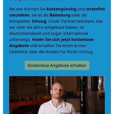
Bei uns können Sie
kostengünstig
und
stressfrei
umziehen
, sei es als
Beiladung
oder als
kompletter
Umzug
. Unser Partnernetzwerk, das
wir über die Jahre aufgebaut haben, ist
deutschlandweit und sogar international
unterwegs.
Holen Sie sich jetzt kostenlose
Angebote
und erhalten Sie einen ersten
Überblick über die Kosten für Ihren Umzug.
Kostenlose Angebote erhalten