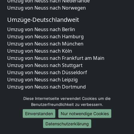
Umzug von Neuss nach Niederlande
Umzug von Neuss nach Norwegen
Umzüge-Deutschlandweit
Umzug von Neuss nach Berlin
Umzug von Neuss nach Hamburg
Umzug von Neuss nach München
Umzug von Neuss nach Köln
Umzug von Neuss nach Frankfurt am Main
Umzug von Neuss nach Stuttgart
Umzug von Neuss nach Düsseldorf
Umzug von Neuss nach Leipzig
Umzug von Neuss nach Dortmund
Umzug von Neuss nach Essen
Diese Internetseite verwendet Cookies um die
Umzug von Neuss nach Bremen
Benutzerfreundlichkeit zu verbessern.
Umzug von Neuss nach Dresden
Einverstanden
Nur notwendige Cookies
Umzug von Neuss nach Hannover
Umzug von Neuss nach Nürnberg
Datenschutzerklärung
Umzug von Neuss nach Duisburg