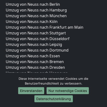
Umzug von Neuss nach Berlin
Umzug von Neuss nach Hamburg
Umzug von Neuss nach München
Umzug von Neuss nach Köln
Umzug von Neuss nach Frankfurt am Main
Umzug von Neuss nach Stuttgart
Umzug von Neuss nach Düsseldorf
Umzug von Neuss nach Leipzig
Umzug von Neuss nach Dortmund
Umzug von Neuss nach Essen
Umzug von Neuss nach Bremen
Umzug von Neuss nach Dresden
Umzug von Neuss nach Hannover
Umzug von Neuss nach Nürnberg
Diese Internetseite verwendet Cookies um die
Benutzerfreundlichkeit zu verbessern.
Umzug von Neuss nach Duisburg
Umzug von Neuss nach Bochum
Einverstanden
Nur notwendige Cookies
Umzug von Neuss nach Wuppertal
Datenschutzerklärung
Umzug von Neuss nach Bielefeld