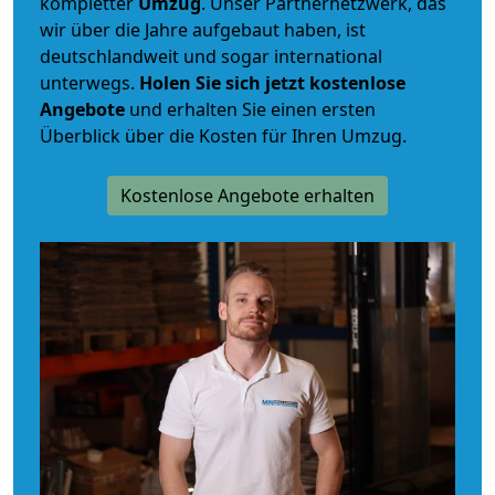
kompletter
Umzug
. Unser Partnernetzwerk, das
wir über die Jahre aufgebaut haben, ist
deutschlandweit und sogar international
unterwegs.
Holen Sie sich jetzt kostenlose
Angebote
und erhalten Sie einen ersten
Überblick über die Kosten für Ihren Umzug.
Kostenlose Angebote erhalten