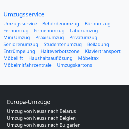
Umzugsservice
Umzugsservice
Behördenumzug
Büroumzug
Fernumzug
Firmenumzug
Laborumzug
Mini Umzug
Praxisumzug
Privatumzug
Seniorenumzug
Studentenumzug
Beiladung
Entrümpelung
Halteverbotszone
Klaviertransport
Möbellift
Haushaltsauflösung
Möbeltaxi
Möbelmitfahrzentrale
Umzugskartons
Europa-Umzüge
Umzug von Neuss nach Belarus
Umzug von Neuss nach Belgien
Umzug von Neuss nach Bulgarien