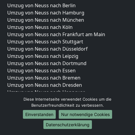
Umzug von Neuss nach Berlin
Umzug von Neuss nach Hamburg
Umzug von Neuss nach München
Umzug von Neuss nach Köln
Umzug von Neuss nach Frankfurt am Main
Umzug von Neuss nach Stuttgart
Umzug von Neuss nach Düsseldorf
Umzug von Neuss nach Leipzig
Umzug von Neuss nach Dortmund
Umzug von Neuss nach Essen
Umzug von Neuss nach Bremen
Umzug von Neuss nach Dresden
Umzug von Neuss nach Hannover
Umzug von Neuss nach Nürnberg
Diese Internetseite verwendet Cookies um die
Benutzerfreundlichkeit zu verbessern.
Umzug von Neuss nach Duisburg
Umzug von Neuss nach Bochum
Einverstanden
Nur notwendige Cookies
Umzug von Neuss nach Wuppertal
Datenschutzerklärung
Umzug von Neuss nach Bielefeld