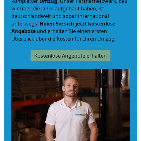
kompletter
Umzug
. Unser Partnernetzwerk, das
wir über die Jahre aufgebaut haben, ist
deutschlandweit und sogar international
unterwegs.
Holen Sie sich jetzt kostenlose
Angebote
und erhalten Sie einen ersten
Überblick über die Kosten für Ihren Umzug.
Kostenlose Angebote erhalten