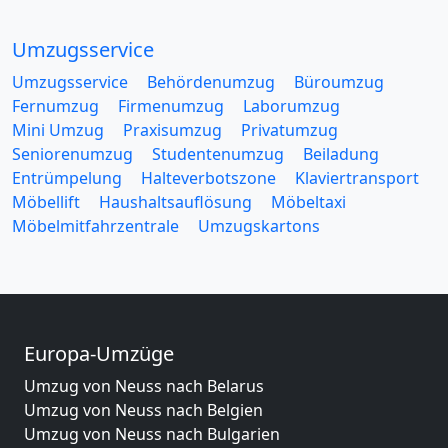
Umzugsservice
Umzugsservice
Behördenumzug
Büroumzug
Fernumzug
Firmenumzug
Laborumzug
Mini Umzug
Praxisumzug
Privatumzug
Seniorenumzug
Studentenumzug
Beiladung
Entrümpelung
Halteverbotszone
Klaviertransport
Möbellift
Haushaltsauflösung
Möbeltaxi
Möbelmitfahrzentrale
Umzugskartons
Europa-Umzüge
Umzug von Neuss nach Belarus
Umzug von Neuss nach Belgien
Umzug von Neuss nach Bulgarien