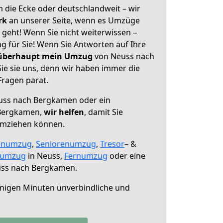
 die Ecke oder deutschlandweit – wir
erk
an unserer Seite, wenn es Umzüge
eht! Wenn Sie nicht weiterwissen –
ng für Sie! Wenn Sie Antworten auf Ihre
 überhaupt mein Umzug
von Neuss nach
e sie uns, denn wir haben immer die
Fragen parat.
ss nach Bergkamen oder ein
Bergkamen,
wir helfen
, damit Sie
umziehen können.
enumzug
,
Seniorenumzug
,
Tresor
– &
numzug
in Neuss,
Fernumzug
oder eine
ss nach Bergkamen.
nigen Minuten unverbindliche und