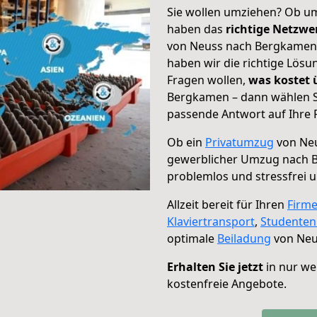
Sie wollen umziehen? Ob um
haben das
richtige Netzw
von Neuss nach Bergkamen g
haben wir die richtige Lösu
Fragen wollen,
was kostet
Bergkamen – dann wählen Si
passende Antwort auf Ihre 
Ob ein
Privatumzug
von Neu
gewerblicher Umzug nach 
problemlos und stressfrei 
Allzeit bereit für Ihren
Firm
Klaviertransport
,
Studente
optimale
Beiladung
von Neu
Erhalten Sie jetzt
in nur we
kostenfreie Angebote.